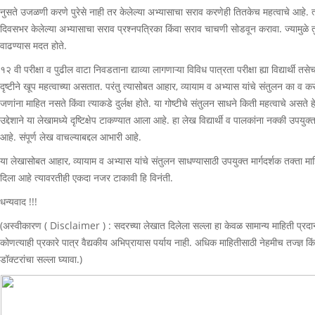
नुसते उजळणी करणे पुरेसे नाही तर केलेल्या अभ्यासाचा सराव करणेही तितकेच महत्वाचे आहे. त्य
दिवसभर केलेल्या अभ्यासाचा सराव प्रश्नपत्रिका किंवा सराव चाचणी सोडवून करावा. ज्यामुळे 
वाढण्यास मदत होते.
१२ वी परीक्षा व पुढील वाटा निवडताना द्याव्या लागणाऱ्या विविध पात्रता परीक्षा ह्या विद्यार्थी तस
दृष्टीने खूप महत्वाच्या असतात. परंतु त्यासोबत आहार, व्यायाम व अभ्यास यांचे संतुलन का व कसे
जणांना माहित नसते किंवा त्याकडे दुर्लक्ष होते. या गोष्टीचे संतुलन साधने किती महत्वाचे असते हे 
उद्देशाने या लेखामध्ये दृष्टिक्षेप टाकण्यात आला आहे. हा लेख विद्यार्थी व पालकांना नक्की उपय
आहे. संपूर्ण लेख वाचल्याबद्दल आभारी आहे.
या लेखासोबत आहार, व्यायाम व अभ्यास यांचे संतुलन साधण्यासाठी उपयुक्त मार्गदर्शक तक्ता 
दिला आहे त्यावरतीही एकदा नजर टाकावी हि विनंती.
धन्यवाद !!!
(अस्वीकारण ( Disclaimer ) : सदरच्या लेखात दिलेला सल्ला हा केवळ सामान्य माहिती प्रद
कोणत्याही प्रकारे पात्र वैद्यकीय अभिप्रायास पर्याय नाही. अधिक माहितीसाठी नेहमीच तज्ज्ञ क
डॉक्टरांचा सल्ला घ्यावा.)