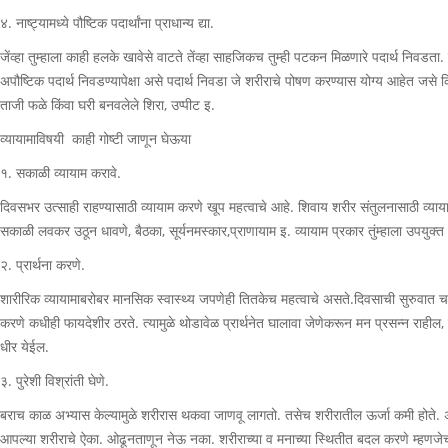
४. नाष्ट्यामध्ये पौष्टिक पदार्थांना प्राधान्य द्या.
जेंव्हा तुम्हाला काही हलके खावेसे वाटते तेंव्हा साहजिकच तुम्ही पटकन मिळणारे पदार्थ निवडता. 
अपौष्टिक पदार्थ निवडण्यापेक्षा असे पदार्थ निवडा जे शरीराचे पोषण करण्यास योग्य आहेत जसे क
ताजी फळे किंवा घरी बनवलेले शिरा, उप्पीट इ.
व्यायामाविषयी काही गोष्टी जाणून घेऊया
१. सकाळी व्यायाम करावे.
दिवसभर उत्साही राहण्यासाठी व्यायाम करणे खूप महत्वाचे आहे. शिवाय शरीर संतुलनासाठी व्या
सकाळी लवकर उठून धावणे, बैठका, सूर्यनमस्कार,प्राणायाम इ. व्यायाम प्रकार तुंम्हाला उपयुक
२. प्रार्थना करणे.
शारीरिक व्यायामाबरोबर मानसिक स्वास्थ्य जपणेही तितकेच महत्वाचे असते.दिवसाची सुरुवात च
करणे कधीही फायदेशीर ठरते. त्यामुळे थोडावेळ प्रार्थनेत घालावा जेणेकरून मन प्रसन्न राहील,
धीर येईल.
३. पुरेशी विश्रांती घेणे.
बराच काळ अभ्यास केल्यामुळे शरीरास थकवा जाणवू लागतो. तसेच शरीरातील ऊर्जा कमी होते. 
आपल्या शरीराचे ऐका. ओढूनताणून नेऊ नका. शरीराच्या व मनाच्या स्थितीत बदल करणे म्हणजेच