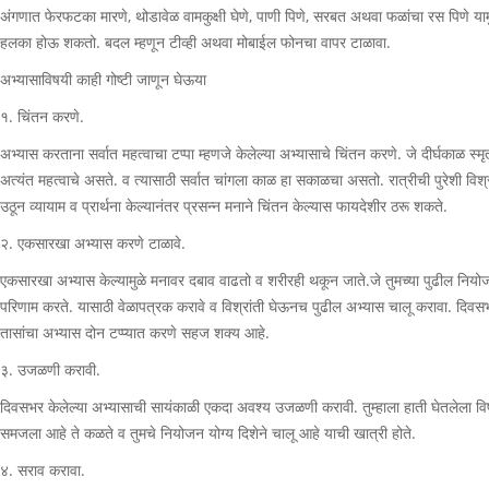
अंगणात फेरफटका मारणे, थोडावेळ वामकुक्षी घेणे, पाणी पिणे, सरबत अथवा फळांचा रस पिणे या
हलका होऊ शकतो. बदल म्हणून टीव्ही अथवा मोबाईल फोनचा वापर टाळावा.
अभ्यासाविषयी काही गोष्टी जाणून घेऊया
१. चिंतन करणे.
अभ्यास करताना सर्वात महत्वाचा टप्पा म्हणजे केलेल्या अभ्यासाचे चिंतन करणे. जे दीर्घकाळ स्मृ
अत्यंत महत्वाचे असते. व त्यासाठी सर्वात चांगला काळ हा सकाळचा असतो. रात्रीची पुरेशी विश
उठून व्यायाम व प्रार्थना केल्यानंतर प्रसन्न मनाने चिंतन केल्यास फायदेशीर ठरू शकते.
२. एकसारखा अभ्यास करणे टाळावे.
एकसारखा अभ्यास केल्यामुळे मनावर दबाव वाढतो व शरीरही थकून जाते.जे तुमच्या पुढील नियो
परिणाम करते. यासाठी वेळापत्रक करावे व विश्रांती घेऊनच पुढील अभ्यास चालू करावा. दिवस
तासांचा अभ्यास दोन टप्प्यात करणे सहज शक्य आहे.
३. उजळणी करावी.
दिवसभर केलेल्या अभ्यासाची सायंकाळी एकदा अवश्य उजळणी करावी. तुम्हाला हाती घेतलेला 
समजला आहे ते कळते व तुमचे नियोजन योग्य दिशेने चालू आहे याची खात्री होते.
४. सराव करावा.