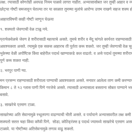
लक्ष. त्यासाठी कोणतेही अवघड नियम पाळावे लागत नाहीत. अभ्यासासोबत जर तुम्ही आहार व व्य
छोट्या गोष्टी समजावून घेतल्या तर या काळात तुमच्या मुलांचे आरोग्य उत्तम राखणे सहज शक्य 
आहाराविषयी काही गोष्टी जाणून घेऊया
१. शक्यतो जेवणाची वेळ टाळू नये.
प्रत्येकवेळचे जेवण हे शरीरासाठी महत्वाचे असते. तुमचे शरीर व मेंदू चांगले कार्यरत राहण्यासाठी 
आवश्यकता असते. त्यामुळे एक सकस आहारच ती पूर्तता करू शकते. जर तुम्ही जेवणाची वेळ च
भुकेच्या वेळी अपौष्टिक किंवा बाहेरील पदार्थ खाण्याकडे कल वाढतो. व असे पदार्थ तुमच्या शरीरा
पूर्ण करू शकत नाही.
२. भरपूर पाणी प्या.
मन प्रसन्न राहण्यासाठी शरीराला पाण्याची आवश्यकता असते. मनावर आलेला ताण कमी करण्या
किमान ८ ते १२ ग्लास पाणी पिणे गरजेचे असते. त्यासाठी अभ्यासाला बसताना सोबत पाण्याने 
बसावे.
३. साखरेचे प्रमाण टाळा.
साखरेच्या अति सेवानामुळे स्थूलपणा वाढण्याची भीती असते. व पर्यायाने अभ्यासावरील लक्ष कम
शक्यतो सतत चहा किंवा कॉफी पिणे, सोडा, कोल्ड्रिंक्स इ पदार्थ ज्यामध्ये साखरेचे प्रमाण असते
टाळावे. या गोष्टीच्या अतिसेवनामुळे तणाव वाढू शकतो.